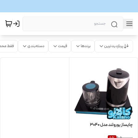
پربازدیدترین
برندها
قیمت
دسته‌بندی
فقط محص
چایساز یورولند مدل 3040