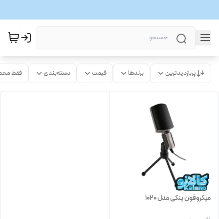
پربازدیدترین
برندها
قیمت
دسته‌بندی
فقط محص
میکروفون ینکی مدل 1020