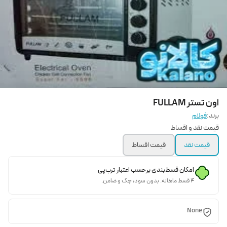
اون تستر FULLAM
برند:
فولام
قیمت نقد و اقساط
قیمت نقد
قیمت اقساط
امکان قسط‌بندی برحسب اعتبار ترب‌پی
۴ قسط ماهانه. بدون سود، چک و ضامن.
None