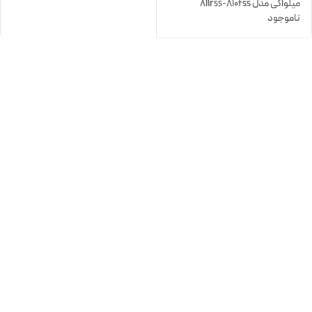
میلواکی مدل 811rss-810fss
ناموجود