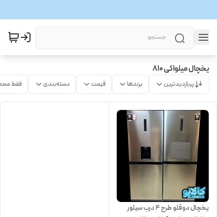
یخچال میلواکی 810
پربازدیدترین
برندها
قیمت
دسته‌بندی
فقط محص
یخچال دوقلو طرح 4 درب سیلور