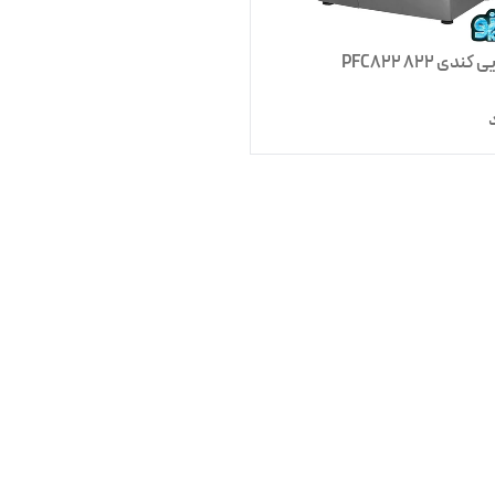
ی 822 PFC822