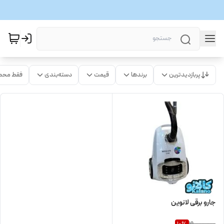
پربازدیدترین
برندها
قیمت
دسته‌بندی
فقط محص
جارو برقی لانوین