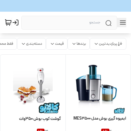
پربازدیدترین
برندها
قیمت
دسته‌بندی
فقط محص
ابمیوه گیری بوش مدل MES3500
گوشت کوب بوش 350وات