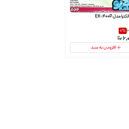
را مدل EK-400P
7
%
6
6,
افزودن به سبد