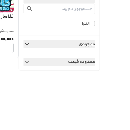
غذا ساز الکت
الکترا
,500,000
000,000
موجودی
محدوده قیمت