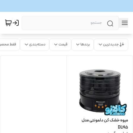
جدیدترین
برندها
قیمت
دسته‌بندی
فقط محصو
میوه خشک کن دلمونتی مدل
DL195