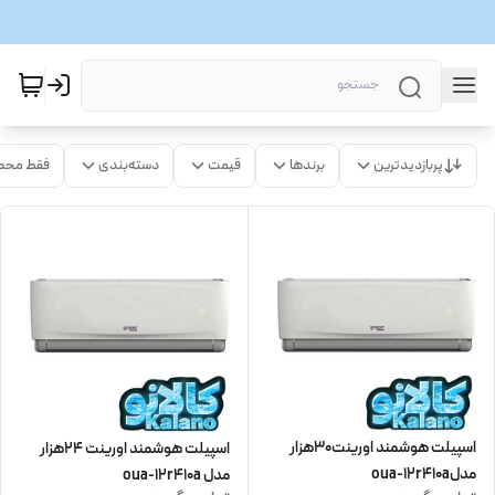
پربازدیدترین
برندها
قیمت
دسته‌بندی
فقط محص
اسپیلت هوشمند اورینت30هزار
اسپیلت هوشمند اورینت 24هزار
مدلoua-12r410a
مدل oua-12r410a