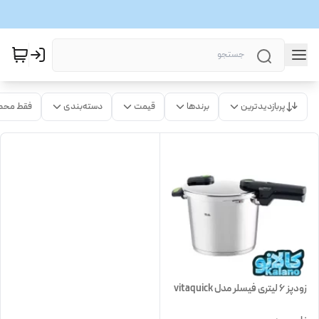
پربازدیدترین
برندها
قیمت
دسته‌بندی
فقط محص
زودپز 6 لیتری فیسلر مدل vitaquick