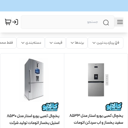
پربازدیدترین
برندها
قیمت
دسته‌بندی
فقط محص
یخچال کمبی یورو استار مدل 8533
یخچال کمبی یورو استار مدل 8530
سفید یخساز و اب سردکن اتومات
استیل یخساز اتومات تولید شرکت