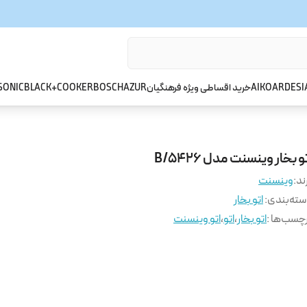
ARDESI
AIKO
خرید اقساطی ویژه فرهنگیان
AZUR
BOSCH
BLACK+COOKER
SONIC
و بخار وینسنت مدل B/5426
ند:
وینسنت
ته‌بندی
:
اتو بخار
چسب‌ها :
اتو بخار
،
اتو
،
اتو وینسنت