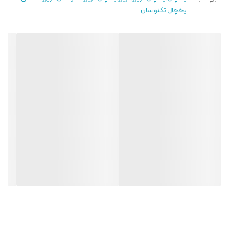
یخچال تکنو سان