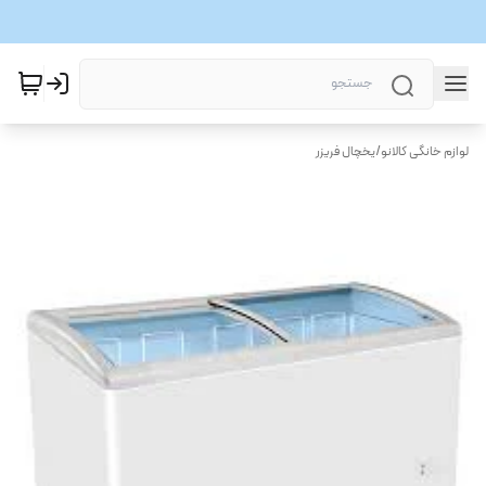
لوازم خانگی کالانو
/
یخچال فریزر