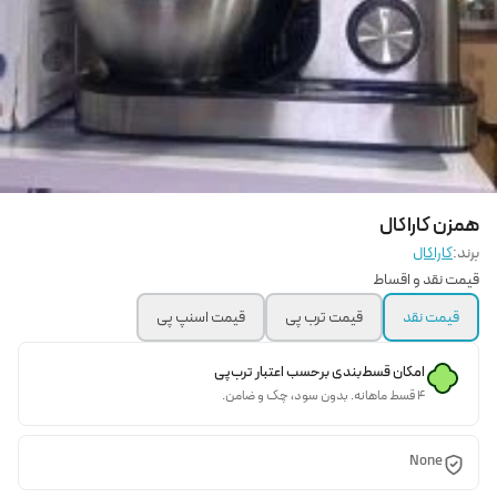
همزن کاراکال
برند:
کاراکال
قیمت نقد و اقساط
قیمت نقد
قیمت ترب پی
قیمت اسنپ پی
امکان قسط‌بندی برحسب اعتبار ترب‌پی
۴ قسط ماهانه. بدون سود، چک و ضامن.
None