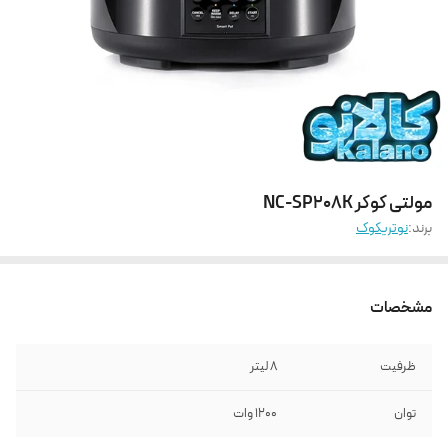
مولتی کوکر NC-SP208K
برند:
نوتریکوک
مشخصات
ظرفیت
8 لیتر
توان
1200 وات