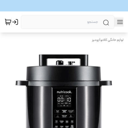
لوازم خانگی کالانو
/
زودپز