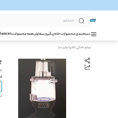
دسته‌بندی محصولات
خانه
پیگیری سفارش
همه محصولات
wecan
A
لوازم خانگی کالانو
/
چای ساز
چا
بر
قی
دس