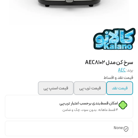
سرخ کن مدل AEC8102
برند:
AEC
قیمت نقد و اقساط
قیمت نقد
قیمت ترب پی
قیمت اسنپ پی
امکان قسط‌بندی برحسب اعتبار ترب‌پی
۴ قسط ماهانه. بدون سود، چک و ضامن.
None