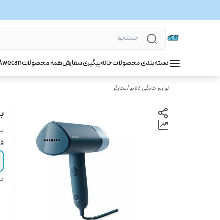
دسته‌بندی محصولات
خانه
پیگیری سفارش
همه محصولات
wecan
A
لوازم خانگی کالانو
/
بخارگر
بخا
بر
قی
دس