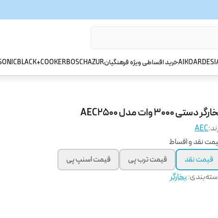
ARDESI
AIKO
خرید اقساطی ویژه فرهنگیان
AZUR
BOSCH
BLACK+COOKER
SONIC
رگر دستی 3000 وات مدل AEC2500
ند:
AEC
مت نقد و اقساط
قیمت نقد
قیمت ترب پی
قیمت اسنپ پی
ته‌بندی
:
بخارگر