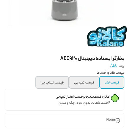
بخارگر ایستاده دیجیتال AEC920
برند:
AEC
قیمت نقد و اقساط
قیمت نقد
قیمت ترب پی
قیمت اسنپ پی
امکان قسط‌بندی برحسب اعتبار ترب‌پی
۴ قسط ماهانه. بدون سود، چک و ضامن.
None