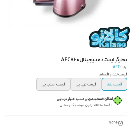
بخارگر ایستاده دیجیتال AEC820
برند:
AEC
قیمت نقد و اقساط
قیمت نقد
قیمت ترب پی
قیمت اسنپ پی
امکان قسط‌بندی برحسب اعتبار ترب‌پی
۴ قسط ماهانه. بدون سود، چک و ضامن.
None