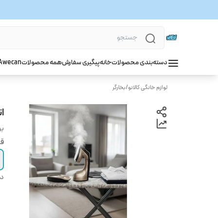
دسته‌بندی محصولات
خانه
پیگیری سفارش
همه محصولات
wecan
A
لوازم خانگی کالانو
/
بخارگر
ات
بر
قی
دس