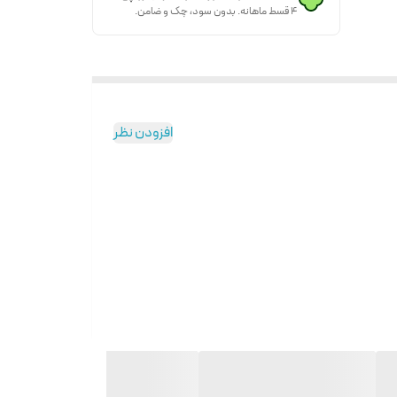
۴ قسط ماهانه. بدون سود، چک و ضامن.
افزودن نظر