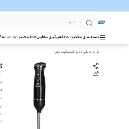
دسته‌بندی محصولات
خانه
پیگیری سفارش
همه محصولات
wecan
A
لوازم خانگی کالانو
/
گوشتکوب برقی
گ
11
بر
دس
بر
تو
ج
قا