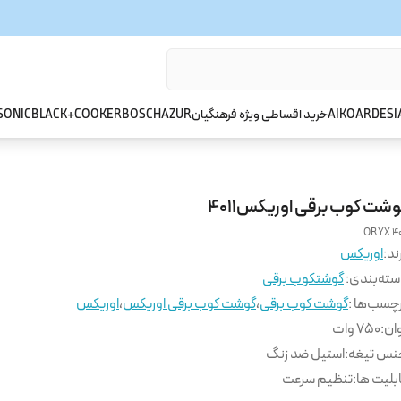
ARDESI
AIKO
خرید اقساطی ویژه فرهنگیان
AZUR
BOSCH
BLACK+COOKER
SONIC
وشت کوب برقی اوریکس4011
ORYX 40
ند:
اوریکس
ته‌بندی
:
گوشتکوب برقی
چسب‌ها :
گوشت کوب برقی
،
گوشت کوب برقی اوریکس
،
اوریکس
ان
:
750 وات
نس تیغه
:
استیل ضد زنگ
بلیت ها
:
تنظیم سرعت