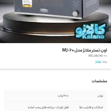
اون تستر ملانژ مدل MJ-60
MELANJ MJ-60
برند:
ملانژ
مشخصات
توان
1600 وات
امکانات و قابلیت ها
قفل کودک-برنامه های پخت اماده