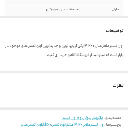
دارای
صفحه لمسی و دیجیتال
ظرفیت
60 لیتر
توضیحات
اون تستر ملانژ مدل MJ-60 یکی از زیباترین و جدیدترین اون تستر های موجود در
بازار است که میتوانید از فروشگاه کالانو خریداری کنید
نظرات
دسته‌بندی
:
ماکروفر سولاردوم اون تستر
برچسب‌ها :
اون تستر ملانژ MJ60
،
ملانژ
،
اون تستر
،
MJ60
،
اون تستر ملانژ