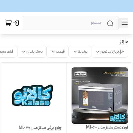
ملانژ
پربازدیدترین
برندها
قیمت
دسته‌بندی
فقط محص
اون تستر ملانژ مدل MJ-60
جارو برقی ملانژ مدل ML-40