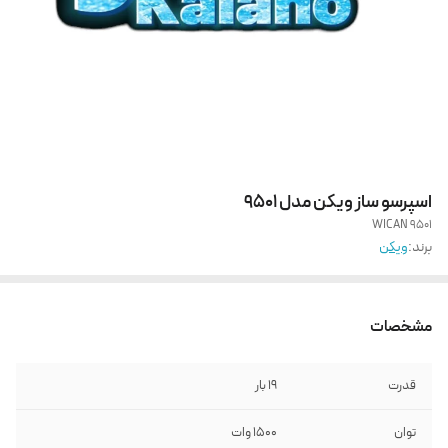
اسپرسو ساز ویکن مدل 9501
WICAN 9501
برند:
ویکن
مشخصات
قدرت
19 بار
توان
1500 وات