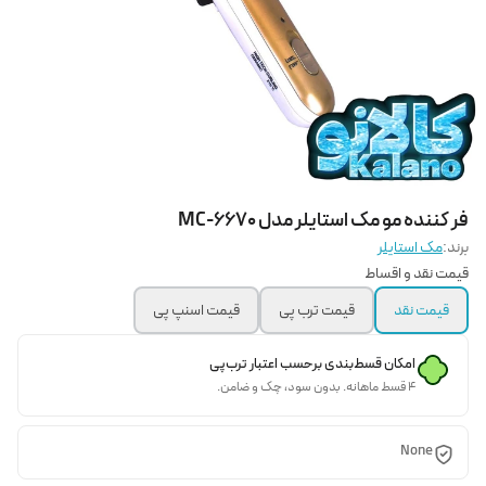
فر کننده مو مک استایلر مدل MC-6670
برند:
مک استایلر
قیمت نقد و اقساط
قیمت نقد
قیمت ترب پی
قیمت اسنپ پی
امکان قسط‌بندی برحسب اعتبار ترب‌پی
۴ قسط ماهانه. بدون سود، چک و ضامن.
None