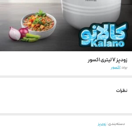
زودپز 7 لیتری اکسور
برند:
اکسور
نظرات
دسته‌بندی
:
زودپز