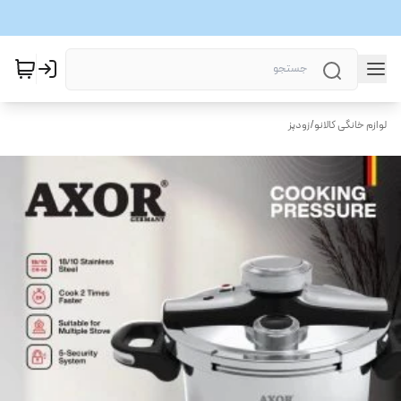
لوازم خانگی کالانو
/
زودپز