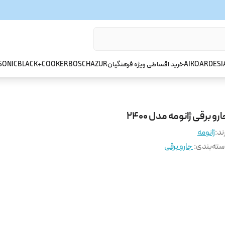
ARDESI
AIKO
خرید اقساطی ویژه فرهنگیان
AZUR
BOSCH
BLACK+COOKER
SONIC
رو برقی ژانومه مدل 2400
ند:
ژانومه
ته‌بندی
:
جارو برقی