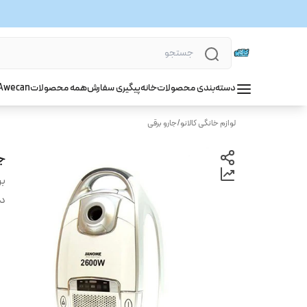
دسته‌بندی محصولات
خانه
پیگیری سفارش
همه محصولات
wecan
A
لوازم خانگی کالانو
/
جارو برقی
جا
بر
دس