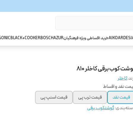
ARDESI
AIKO
خرید اقساطی ویژه فرهنگیان
AZUR
BOSCH
BLACK+COOKER
SONIC
شت کوب برقی کاخلر 810
ند:
کاخلر
مت نقد و اقساط
قیمت نقد
قیمت ترب پی
قیمت اسنپ پی
ته‌بندی
:
گوشتکوب برقی