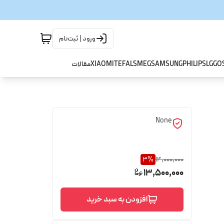
ورود | ثبت‌نام
GO
LG
PHILIPS
SAMSUNG
SMEG
TEFAL
XIAOMI
مقالات
None
3
%
14,000,000
13,500,000
افزودن به سبد خرید