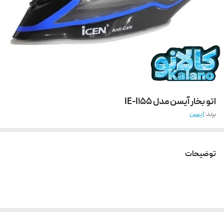
اتو بخار آیسن مدل IE-I155
برند:
ایسن
توضیحات