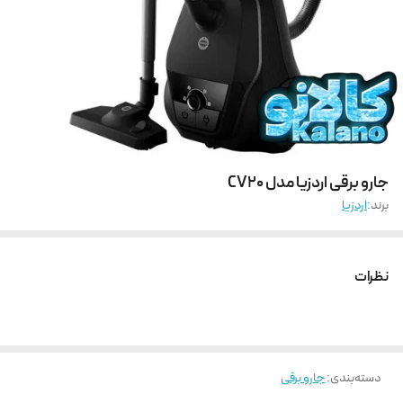
جارو برقی اردزیا مدل CV20
برند:
اردزیا
نظرات
دسته‌بندی
:
جارو برقی