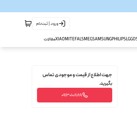
ورود | ثبت‌نام
GO
LG
PHILIPS
SAMSUNG
SMEG
TEFAL
XIAOMI
مقالات
جهت اطلاع از قیمت و موجودی تماس
بگیرید.
09130108189