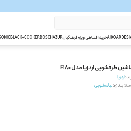
ARDESI
AIKO
خرید اقساطی ویژه فرهنگیان
AZUR
BOSCH
BLACK+COOKER
SONIC
شین ظرفشویی اردزیا مدل F180
ند:
اردزیا
ته‌بندی
:
لباسشویی