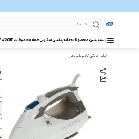
دسته‌بندی محصولات
خانه
پیگیری سفارش
همه محصولات
wecan
A
لوازم خانگی کالانو
/
اتو بخار
ات
am
بر
قی
دس
بر
تو