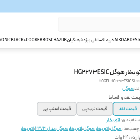
ARDESI
AIKO
خرید اقساطی ویژه فرهنگیان
AZUR
BOSCH
BLACK+COOKER
SONIC
و بخار هوگل HG2273ESIC
HOGEL HG2273ESIC Ste
ند:
هوگل
مت نقد و اقساط
قیمت نقد
قیمت ترب پی
قیمت اسنپ پی
ته‌بندی
:
اتو بخار
چسب‌ها :
هوگل
،
اتو بخار هوگل
،
اتو بخار هوگل مدل 2273
،
اتو بخار
ان
:
2400 وات