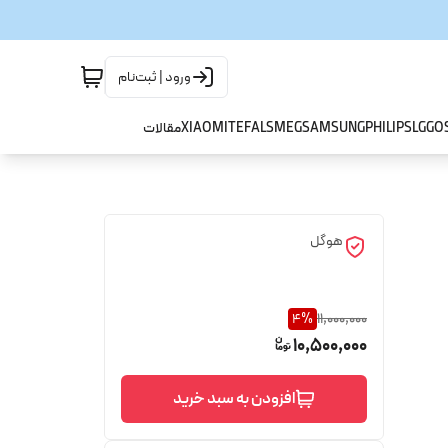
ورود | ثبت‌نام
GO
LG
PHILIPS
SAMSUNG
SMEG
TEFAL
XIAOMI
مقالات
هوگل
4
%
11,000,000
10,500,000
افزودن به سبد خرید