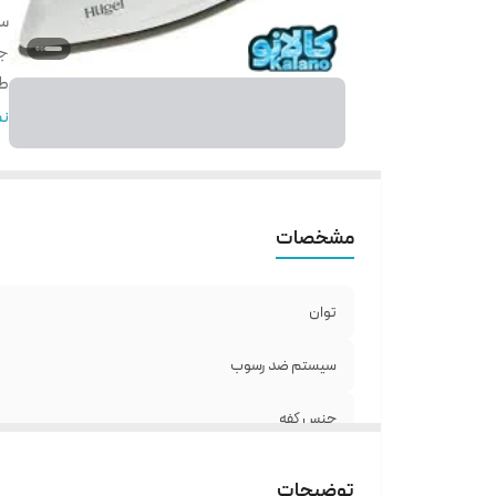
س
ج
ط
گا
نم
مشخصات
توان
سیستم ضد رسوب
جنس کفه
طول سیم
توضیحات