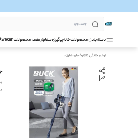
دسته‌بندی محصولات
خانه
پیگیری سفارش
همه محصولات
wecan
A
لوازم خانگی کالانو
/
جارو شارژی
جا
بر
دس