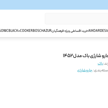
ARDESI
AIKO
خرید اقساطی ویژه فرهنگیان
AZUR
BOSCH
BLACK+COOKER
SONIC
رو شارژی باک مدل1452
ند:
باک
ته‌بندی
:
جارو شارژی