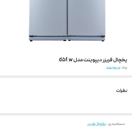
یخچال فریزر دیپوینت مدل d5f.w
برند:
دیپوینت
نظرات
دسته‌بندی
:
یخچال فریزر