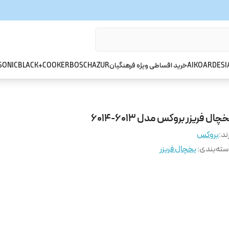
ARDESI
AIKO
خرید اقساطی ویژه فرهنگیان
AZUR
BOSCH
BLACK+COOKER
SONIC
چال فریزر بروکس مدل 6013-6014
ند:
بروکس
ته‌بندی
:
یخچال فریزر