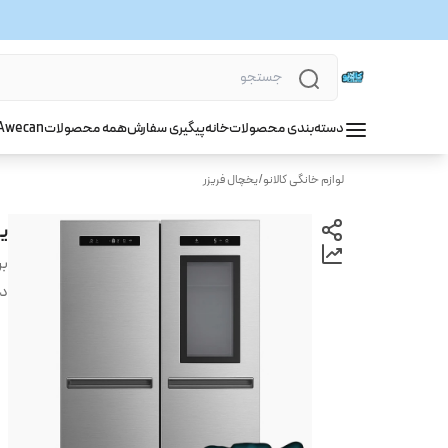
دسته‌بندی محصولات
خانه
پیگیری سفارش
همه محصولات
wecan
A
لوازم خانگی کالانو
/
یخچال فریزر
یخ
بر
دس