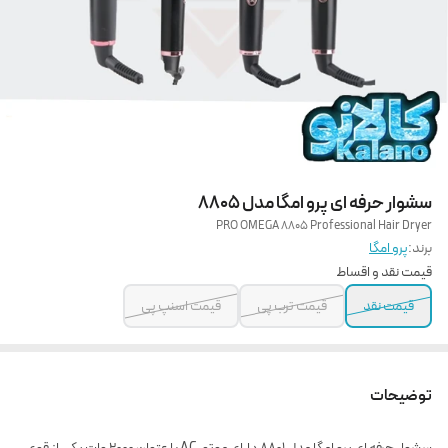
سشوار حرفه ای پرو امگا مدل 8805
PRO OMEGA 8805 Professional Hair Dryer
برند:
پرو امگا
قیمت نقد و اقساط
قیمت نقد
قیمت ترب پی
قیمت اسنپ پی
توضیحات