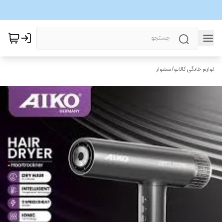
لوازم خانگی کالانو
/
سشوار