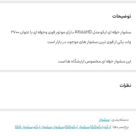
توضیحات
سشوار حرفه ای ایکو مدل AK155HD دارای موتور قوی وحرفه ای با عتوان 2700
وات یکی از قوی ترین سشوار های موجود در بازار است
این سشوار حرفه ای مخصوص ارایشگاه ها است
نظرات
دسته‌بندی
:
سشوار
برچسب‌ها :
ایکو
،
ایکو155
،
سشوار ایکو155
،
سشوار
،
سشوار ایکو
،
سشوار 155