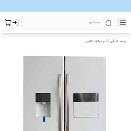
لوازم خانگی کالانو
/
یخچال فریزر