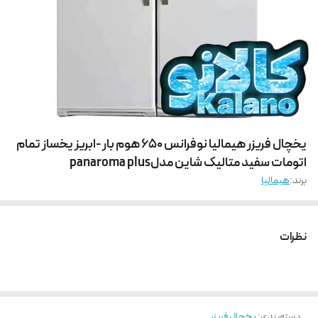
یخچال فریزر هیمالیا نوفرانس 650 هوم بار -ابریز یخساز تمام
اتومات سفید متالیک شاین مدلpanaroma plus
برند:
هیمالیا
نظرات
دسته‌بندی
:
یخچال فریزر