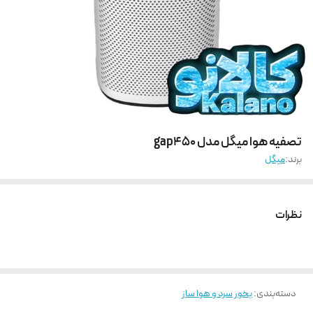
تصفیه هوا میگل مدل gap450
برند:
میگل
نظرات
دسته‌بندی
:
بخور سرد و هوا ساز