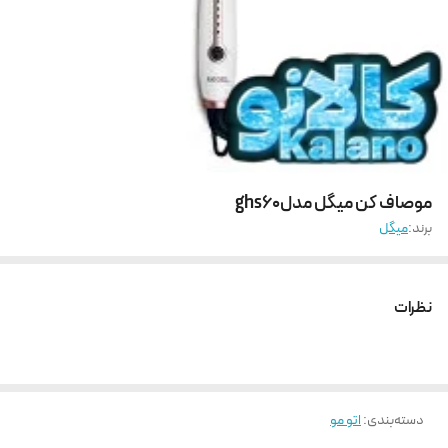
موصاف کن میگل مدلghs60
برند:
میگل
نظرات
دسته‌بندی
:
اتو مو