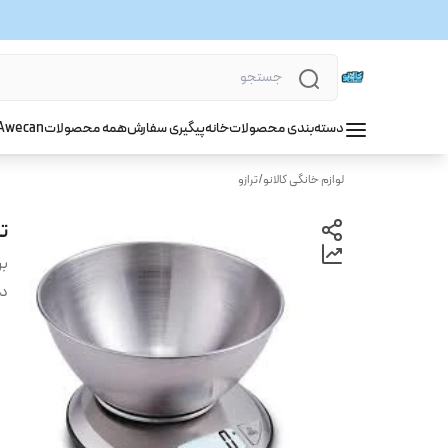
دسته‌بندی محصولات
خانه
پیگیری سفارش
همه محصولات
wecan
A
لوازم خانگی کالانو
/
ترازو
تر
بر
دس