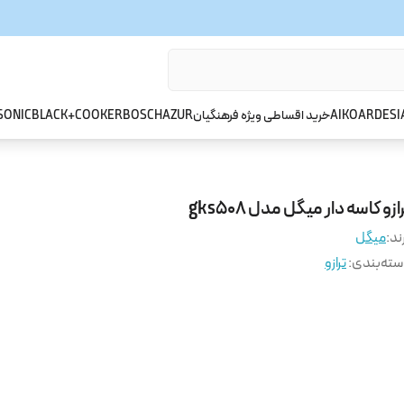
ARDESI
AIKO
خرید اقساطی ویژه فرهنگیان
AZUR
BOSCH
BLACK+COOKER
SONIC
ازو کاسه دار میگل مدل gks508
ند:
میگل
ته‌بندی
:
ترازو