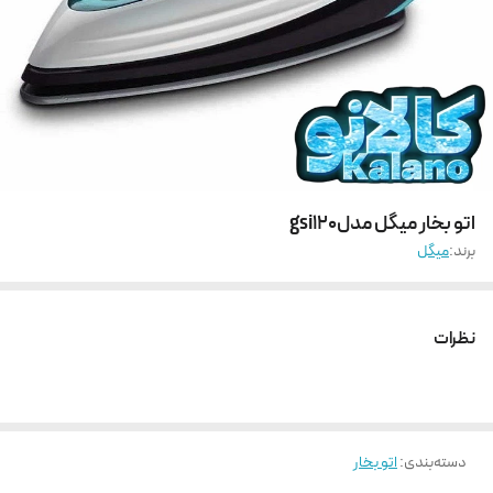
اتو بخار میگل مدلgsi120
برند:
میگل
نظرات
دسته‌بندی
:
اتو بخار