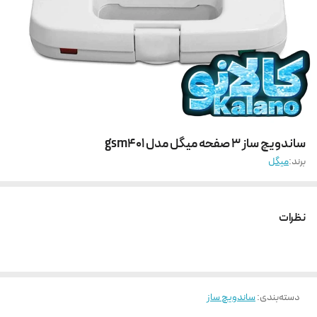
ساندویچ ساز 3 صفحه میگل مدل gsm401
برند:
میگل
نظرات
دسته‌بندی
:
ساندویچ ساز