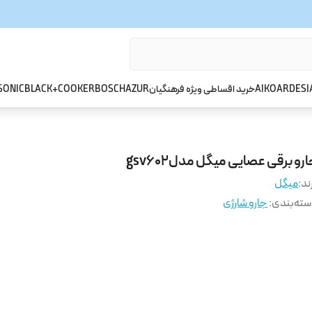
ARDESI
AIKO
خرید اقساطی ویژه فرهنگیان
AZUR
BOSCH
BLACK+COOKER
SONIC
رو برقی عصایی میگل مدلgsv602
ند:
میگل
ته‌بندی
:
جارو شارژی