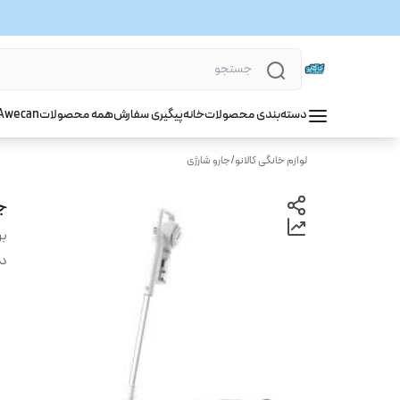
دسته‌بندی محصولات
خانه
پیگیری سفارش
همه محصولات
wecan
A
لوازم خانگی کالانو
/
جارو شارژی
جا
بر
دس