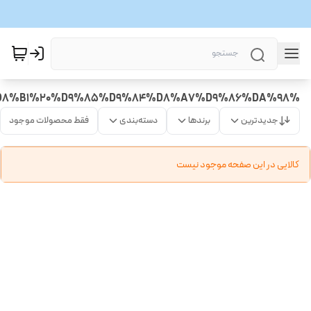
%D8%A7%D9%88%D9%86%20%D8%AA%D8%B3%D8%AA%D8%B1%20%D9%85%D9%84%D8%A7%D9%86%DA%98
جدیدترین
برندها
دسته‌بندی
فقط محصولات موجود
کالایی در این صفحه موجود نیست