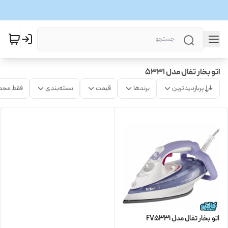
اتو بخار تفال مدل 5331
پربازدیدترین
برندها
قیمت
دسته‌بندی
فقط محص
اتو بخار تفال مدل FV5331