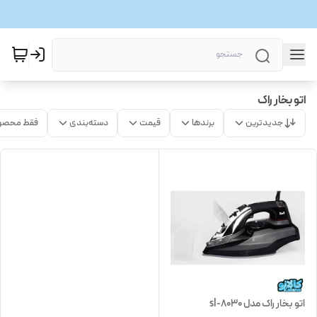
اتو بخار راک
جدیدترین
برندها
قیمت
دسته‌بندی
فقط محصو
اتو بخار راک مدل sl-8030