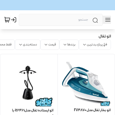
اتو تفال
پربازدیدترین
برندها
قیمت
دسته‌بندی
فقط محص
اتو بخار تفال مدل FV4870
اتو ایستاده تفال مدلit2461 با